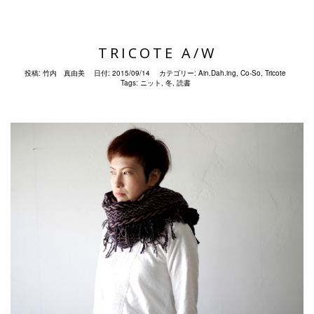
TRICOTE A/W
投稿:
竹内 真由美
日付:
2015/09/14
カテゴリー:
Ain.Dah.ing
,
Co-So
,
Tricote
Tags:
ニット
,
冬
,
読書