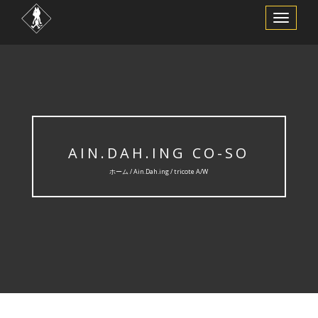
ナ
ビ
ゲ
ー
シ
ョ
ン
を
切
り
替
え
AIN.DAH.ING CO-SO
ホーム /
Ain.Dah.ing
/ tricote A/W