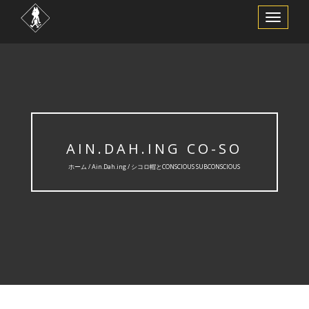
ナ
ビ
ゲ
ー
シ
ョ
ン
を
切
り
替
え
AIN.DAH.ING CO-SO
ホーム /
Ain.Dah.ing
/ シコロ帽とCONSCIOUS SUBCONSCIOUS