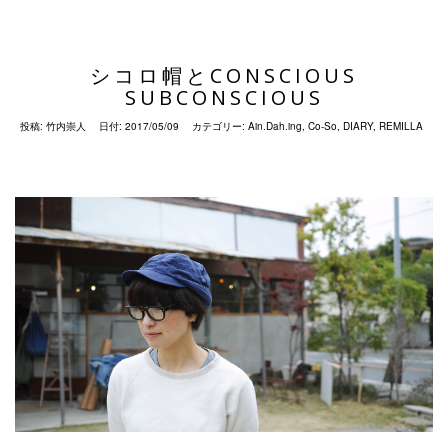
シコロ帽とCONSCIOUS
SUBCONSCIOUS
投稿:
竹内崇人
日付:
2017/05/09
カテゴリー:
Ain.Dah.ing
,
Co-So
,
DIARY
,
REMILLA