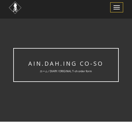
ナ
ビ
ゲ
ー
シ
ョ
ン
を
切
り
替
え
AIN.DAH.ING CO-SO
ホーム /
DIARY
/ ORIGINAL T-sh order form