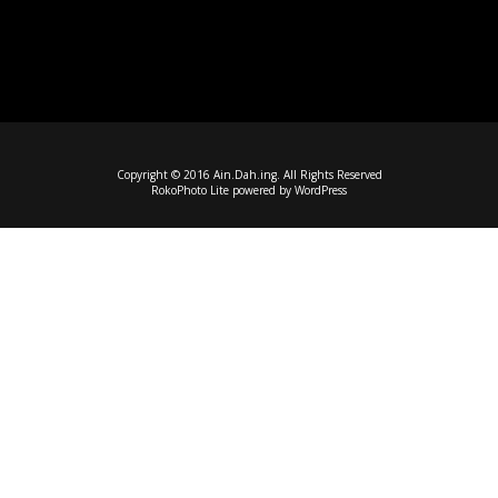
Copyright © 2016 Ain.Dah.ing. All Rights Reserved
RokoPhoto Lite
powered by
WordPress