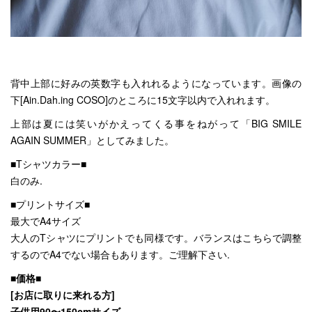
背中上部に好みの英数字も入れれるようになっています。画像の
下[Ain.Dah.ing COSO]のところに15文字以内で入れれます。
上部は夏には笑いがかえってくる事をねがって「BIG SMILE
AGAIN SUMMER」としてみました。
■Tシャツカラー■
白のみ.
■プリントサイズ■
最大でA4サイズ
大人のTシャツにプリントでも同様です。バランスはこちらで調整
するのでA4でない場合もあります。ご理解下さい.
■価格■
[お店に取りに来れる方]
子供用90〜150cmサイズ