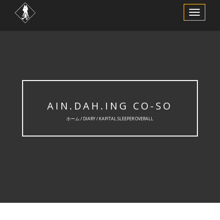
ナ
ビ
ゲ
ー
シ
ョ
ン
を
切
り
替
え
AIN.DAH.ING CO-SO
ホーム /
DIARY
/ KAPITAL SLEEPER OVERALL