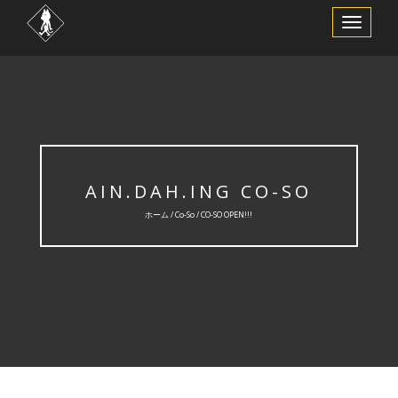
ナ
ビ
ゲ
ー
シ
ョ
ン
を
切
り
替
え
AIN.DAH.ING CO-SO
ホーム /
Co-So
/ CO-SO OPEN!!!