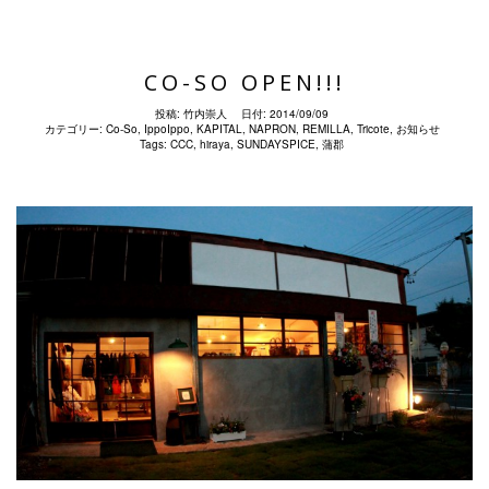
CO-SO OPEN!!!
投稿:
竹内崇人
日付:
2014/09/09
カテゴリー:
Co-So
,
IppoIppo
,
KAPITAL
,
NAPRON
,
REMILLA
,
Tricote
,
お知らせ
Tags:
CCC
,
hiraya
,
SUNDAYSPICE
,
蒲郡