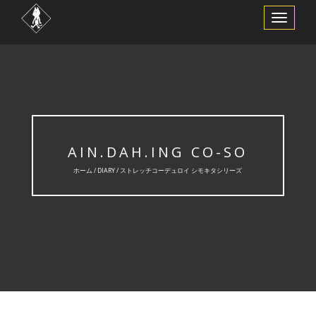
ナ
ビ
ゲ
ー
シ
ョ
ン
を
切
り
替
え
AIN.DAH.ING CO-SO
ホーム /
DIARY
/ ストレッチコーデュロイ シモキタシリーズ