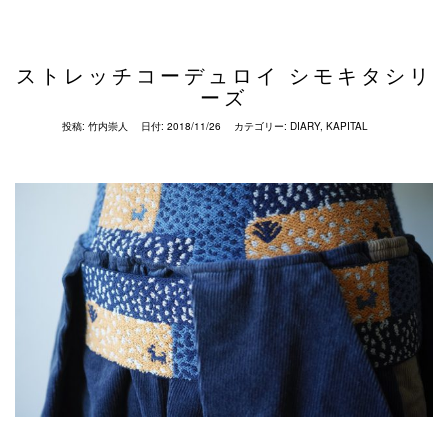
ストレッチコーデュロイ シモキタシリ
ーズ
投稿:
竹内崇人
日付:
2018/11/26
カテゴリー:
DIARY
,
KAPITAL