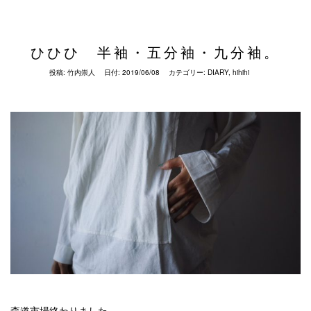
ひひひ 半袖・五分袖・九分袖。
投稿:
竹内崇人
日付:
2019/06/08
カテゴリー:
DIARY
,
hihihi
森道市場終わりました。