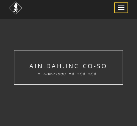
ナ
ビ
ゲ
ー
シ
ョ
ン
を
切
り
替
え
AIN.DAH.ING CO-SO
ホーム /
DIARY
/ ひひひ 半袖・五分袖・九分袖。