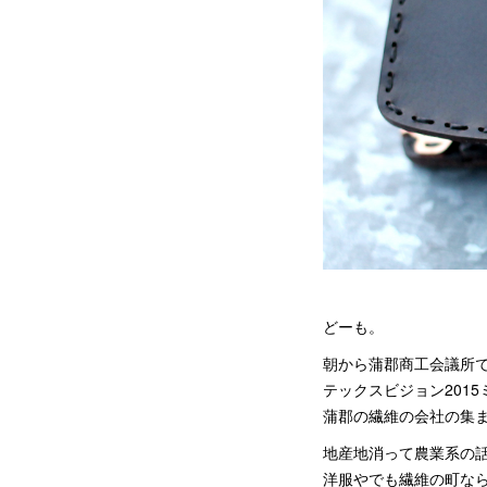
どーも。
朝から蒲郡商工会議所
テックスビジョン201
蒲郡の繊維の会社の集
地産地消って農業系の
洋服やでも繊維の町な