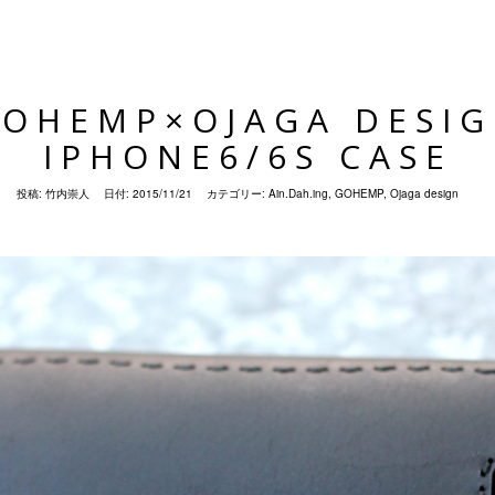
OHEMP×OJAGA DESI
IPHONE6/6S CASE
投稿:
竹内崇人
日付:
2015/11/21
カテゴリー:
Ain.Dah.ing
,
GOHEMP
,
Ojaga design