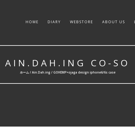
HOME
DIARY
WEBSTORE
ABOUT US
AIN.DAH.ING CO-SO
ホーム /
Ain.Dah.ing
/ GOHEMP×ojaga design iphone6/6s case