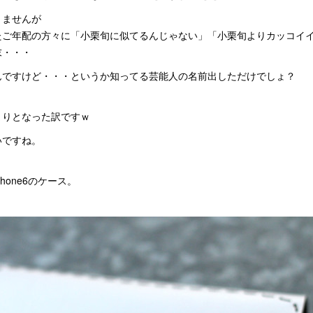
りませんが
たご年配の方々に「小栗旬に似てるんじゃない」「小栗旬よりカッコイ
末・・・
んですけど・・・というか知ってる芸能人の名前出しただけでしょ？
まりとなった訳ですｗ
いですね。
phone6のケース。