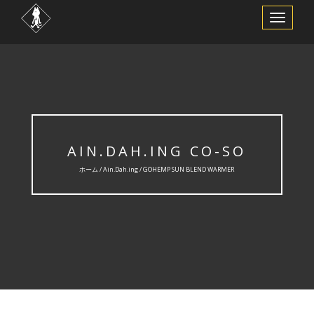
ナ
ビ
ゲ
ー
シ
ョ
ン
を
切
り
替
え
AIN.DAH.ING CO-SO
ホーム /
Ain.Dah.ing
/ GOHEMP SUN BLEND WARMER