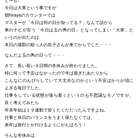
どーも。
今日は大寒という事ですが
朝hirayaのカウンターでは
マスターが「今日は何の日か知ってる？」なんて話から
車のナビが言う「今日は玉の輿の日」となってしまい「大寒」と
いうのが出たのは
本日の蒲郡の助っ人の良子さんが来てからでした・・・
なんだよ玉の輿の日って・・・
さて、長い長い９日間の冬休みが終わりました。
特に何って予定はなかったので半ば過ぎたあたりから
こんなにのんびりしていて大丈夫なのかという不安ばかりが頭に
よぎる毎日でした。
仕事をしている状態が落ち着くというのも不思議なモノですが、
良く考えてみたら
年末年始は１９連勤で皆くたくただったんですよね。
仕事と休日のバランスをうまく保たなくては。
来年は旅行とか行けるようにがんばろう！
そんな冬休みは