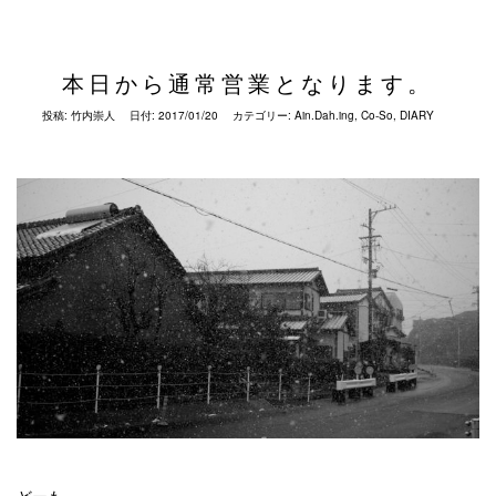
本日から通常営業となります。
投稿:
竹内崇人
日付:
2017/01/20
カテゴリー:
Ain.Dah.ing
,
Co-So
,
DIARY