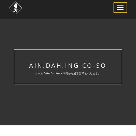
ナ
ビ
ゲ
ー
シ
ョ
ン
を
切
り
替
え
AIN.DAH.ING CO-SO
ホーム /
Ain.Dah.ing
/ 本日から通常営業となります。