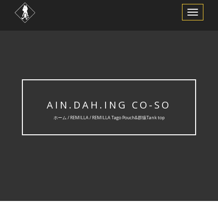
ナ
ビ
ゲ
ー
シ
ョ
ン
を
切
り
替
え
AIN.DAH.ING CO-SO
ホーム /
REMILLA
/ REMILLA Tago Pouch&群猿Tank top