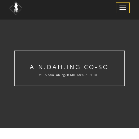
ナ
ビ
ゲ
ー
シ
ョ
ン
を
切
り
替
え
AIN.DAH.ING CO-SO
ホーム /
Ain.Dah.ing
/ REMILLAサルビーSHIRT。