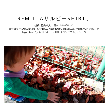
REMILLAサルビーSHIRT。
投稿:
竹内崇人
日付:
2014/10/30
カテゴリー:
Ain.Dah.ing
,
KAPITAL
,
Nasngwam.
,
REMILLA
,
WEBSHOP
,
お知らせ
Tags:
キャピタル
,
サルビーSHIRT
,
ナスングワム
,
レミーラ