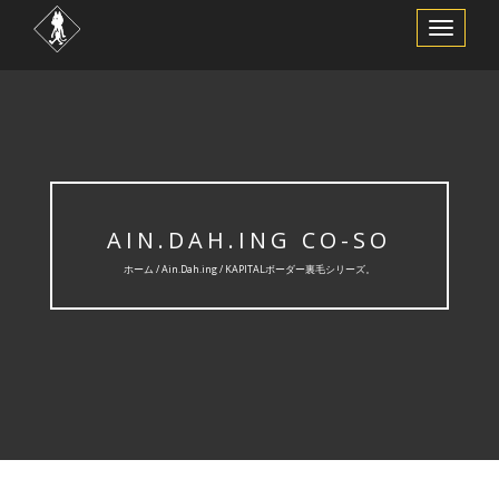
ナ
ビ
ゲ
ー
シ
ョ
ン
を
切
り
替
え
AIN.DAH.ING CO-SO
ホーム /
Ain.Dah.ing
/ KAPITALボーダー裏毛シリーズ。