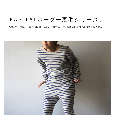
KAPITALボーダー裏毛シリーズ。
投稿:
竹内崇人
日付:
2015/10/02
カテゴリー:
Ain.Dah.ing
,
Co-So
,
KAPITAL