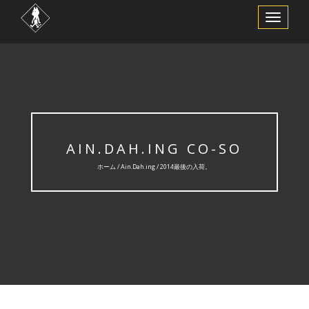
ナ
ビ
ゲ
ー
シ
ョ
ン
を
切
り
替
え
AIN.DAH.ING CO-SO
ホーム /
Ain.Dah.ing
/ 2014最後の入荷。