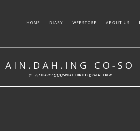
HOME
DIARY
WEBSTORE
ABOUT US
AIN.DAH.ING CO-SO
ホーム /
DIARY
/ ひひひSWEAT TURTLESとSWEAT CREW