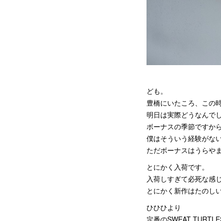
ども。
豊橋にいたころ、この
明日は実際どうなんで
ボーナスの季節ですか
僕はそういう経験がな
ただボーナスはうらや
とにかく入荷です。
入荷しすぎて必死な感
とにかく新作はたのし
ひひひより
定番のSWEAT TURTLE