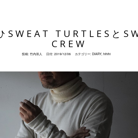
SWEAT TURTLESとS
CREW
投稿:
竹内崇人
日付:
2019/12/06
カテゴリー:
DIARY
,
hihihi