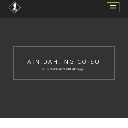
ナ
ビ
ゲ
ー
シ
ョ
ン
を
切
り
替
え
AIN.DAH.ING CO-SO
ホーム /
GOHEMP
/ GOHEMPxOjaga。