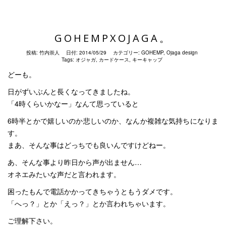
GOHEMPXOJAGA。
投稿:
竹内崇人
日付:
2014/05/29
カテゴリー:
GOHEMP
,
Ojaga design
Tags:
オジャガ
,
カードケース
,
キーキャップ
どーも。
日がずいぶんと長くなってきましたね。
「4時くらいかなー」なんて思っていると
6時半とかで嬉しいのか悲しいのか、なんか複雑な気持ちになりま
す。
まあ、そんな事はどっちでも良いんですけどねー。
あ、そんな事より昨日から声が出ません…
オネエみたいな声だと言われます。
困ったもんで電話かかってきちゃうともうダメです。
「へっ？」とか「えっ？」とか言われちゃいます。
ご理解下さい。