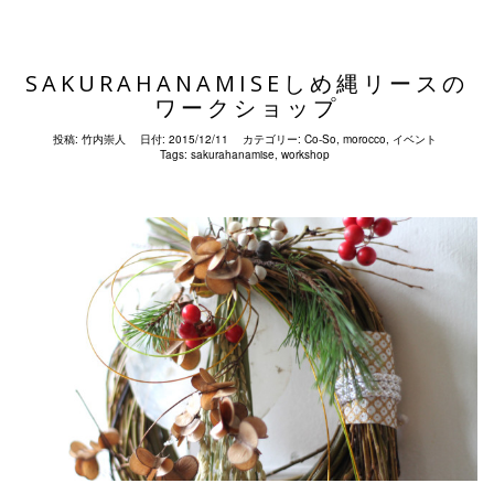
SAKURAHANAMISEしめ縄リースの
ワークショップ
投稿:
竹内崇人
日付:
2015/12/11
カテゴリー:
Co-So
,
morocco
,
イベント
Tags:
sakurahanamise
,
workshop