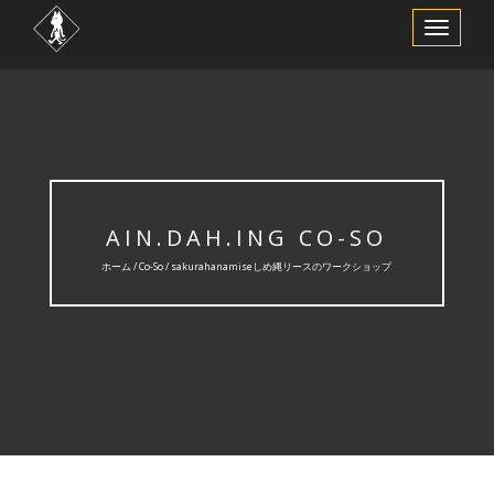
ナ
ビ
ゲ
ー
シ
ョ
ン
を
切
り
替
え
AIN.DAH.ING CO-SO
ホーム /
Co-So
/ sakurahanamiseしめ縄リースのワークショップ