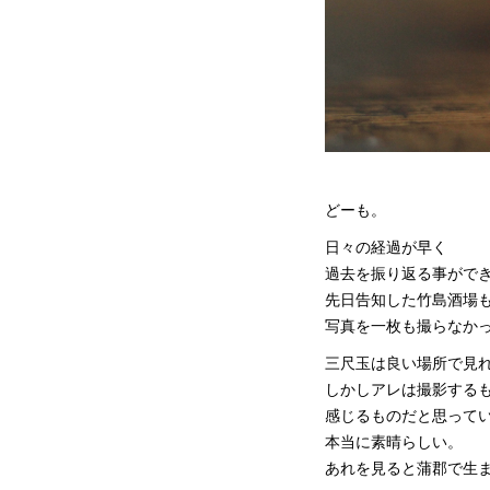
どーも。
日々の経過が早く
過去を振り返る事がで
先日告知した竹島酒場
写真を一枚も撮らなか
三尺玉は良い場所で見
しかしアレは撮影する
感じるものだと思って
本当に素晴らしい。
あれを見ると蒲郡で生