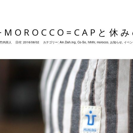
I+MOROCCO=CAPと
竹内崇人
日付:
2016/08/02
カテゴリー:
Ain.Dah.ing
,
Co-So
,
hihihi
,
morocco
,
お知らせ
,
イベン