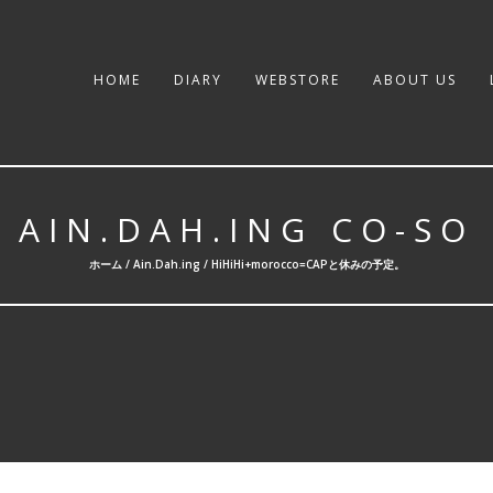
HOME
DIARY
WEBSTORE
ABOUT US
AIN.DAH.ING CO-SO
ホーム /
Ain.Dah.ing
/ HiHiHi+morocco=CAPと休みの予定。