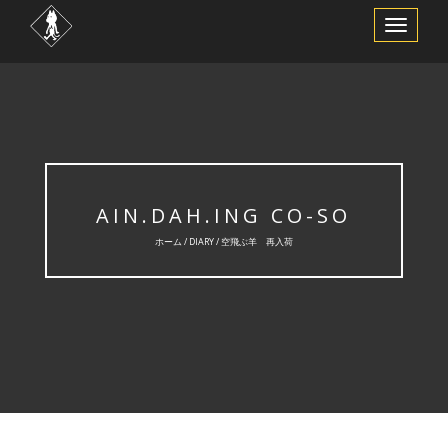
ナ
ビ
ゲ
ー
シ
ョ
ン
を
切
り
替
え
AIN.DAH.ING CO-SO
ホーム /
DIARY
/ 空飛ぶ羊 再入荷