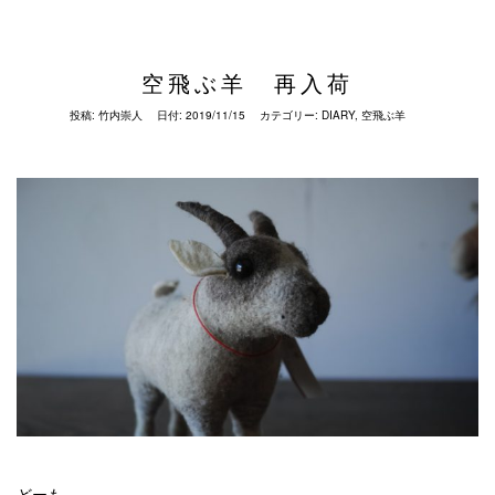
空飛ぶ羊 再入荷
投稿:
竹内崇人
日付:
2019/11/15
カテゴリー:
DIARY
,
空飛ぶ羊
どーも。