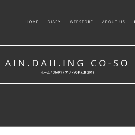
HOME
DIARY
WEBSTORE
ABOUT US
AIN.DAH.ING CO-SO
ホーム /
DIARY
/ アリィの冬と夏 2018