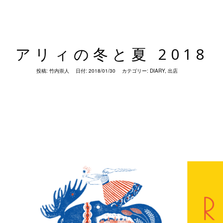
アリィの冬と夏 2018
投稿:
竹内崇人
日付:
2018/01/30
カテゴリー:
DIARY
,
出店