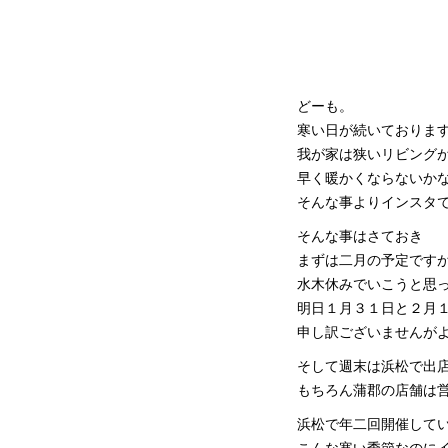
どーも。
寒い日が続いておりま
我が家は狭いリビングが
早く暖かくならないか
そんな事よりインスタ
そんな事はさておき
まずは二月の予定です
水木休みでいこうと思
明日１月３１日と２月
申し訳ございませんが
そして週末は浜松で出
もちろん蒲郡の店舗は
浜松で年二回開催している
こんな寒い季節なのに