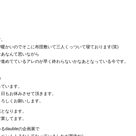
す。
暖かいのでそこに布団敷いて三人くっついて寝ております(笑)
なあなんて思いながら
で進めてているアレのが早く終わらないかなあとなっている今です。
が
っています。
１日もお休みさせて頂きます。
よろしくお願いします。
店となります。
営業してます。
daubleの企画展で
イベント！？なんてなっていましたが屋内だし